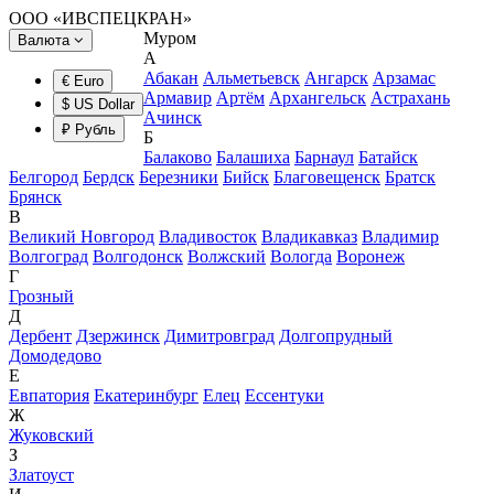
ООО «ИВСПЕЦКРАН»
Муром
Валюта
А
Абакан
Альметьевск
Ангарск
Арзамас
€ Euro
Армавир
Артём
Архангельск
Астрахань
$ US Dollar
Ачинск
₽ Рубль
Б
Балаково
Балашиха
Барнаул
Батайск
Белгород
Бердск
Березники
Бийск
Благовещенск
Братск
Брянск
В
Великий Новгород
Владивосток
Владикавказ
Владимир
Волгоград
Волгодонск
Волжский
Вологда
Воронеж
Г
Грозный
Д
Дербент
Дзержинск
Димитровград
Долгопрудный
Домодедово
Е
Евпатория
Екатеринбург
Елец
Ессентуки
Ж
Жуковский
З
Златоуст