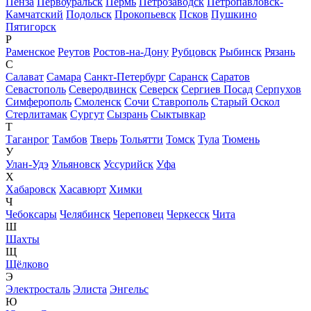
Пенза
Первоуральск
Пермь
Петрозаводск
Петропавловск-
Камчатский
Подольск
Прокопьевск
Псков
Пушкино
Пятигорск
Р
Раменское
Реутов
Ростов-на-Дону
Рубцовск
Рыбинск
Рязань
С
Салават
Самара
Санкт-Петербург
Саранск
Саратов
Севастополь
Северодвинск
Северск
Сергиев Посад
Серпухов
Симферополь
Смоленск
Сочи
Ставрополь
Старый Оскол
Стерлитамак
Сургут
Сызрань
Сыктывкар
Т
Таганрог
Тамбов
Тверь
Тольятти
Томск
Тула
Тюмень
У
Улан-Удэ
Ульяновск
Уссурийск
Уфа
Х
Хабаровск
Хасавюрт
Химки
Ч
Чебоксары
Челябинск
Череповец
Черкесск
Чита
Ш
Шахты
Щ
Щёлково
Э
Электросталь
Элиста
Энгельс
Ю