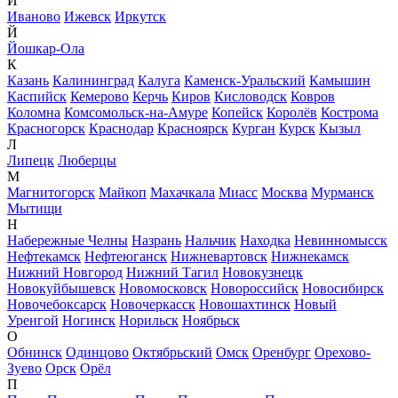
И
Иваново
Ижевск
Иркутск
Й
Йошкар-Ола
К
Казань
Калининград
Калуга
Каменск-Уральский
Камышин
Каспийск
Кемерово
Керчь
Киров
Кисловодск
Ковров
Коломна
Комсомольск-на-Амуре
Копейск
Королёв
Кострома
Красногорск
Краснодар
Красноярск
Курган
Курск
Кызыл
Л
Липецк
Люберцы
М
Магнитогорск
Майкоп
Махачкала
Миасс
Москва
Мурманск
Мытищи
Н
Набережные Челны
Назрань
Нальчик
Находка
Невинномысск
Нефтекамск
Нефтеюганск
Нижневартовск
Нижнекамск
Нижний Новгород
Нижний Тагил
Новокузнецк
Новокуйбышевск
Новомосковск
Новороссийск
Новосибирск
Новочебоксарск
Новочеркасск
Новошахтинск
Новый
Уренгой
Ногинск
Норильск
Ноябрьск
О
Обнинск
Одинцово
Октябрьский
Омск
Оренбург
Орехово-
Зуево
Орск
Орёл
П