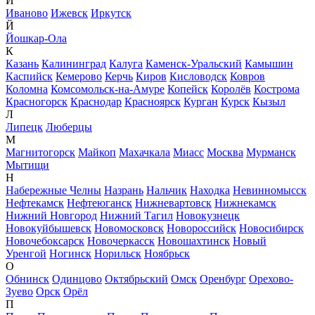
И
Иваново
Ижевск
Иркутск
Й
Йошкар-Ола
К
Казань
Калининград
Калуга
Каменск-Уральский
Камышин
Каспийск
Кемерово
Керчь
Киров
Кисловодск
Ковров
Коломна
Комсомольск-на-Амуре
Копейск
Королёв
Кострома
Красногорск
Краснодар
Красноярск
Курган
Курск
Кызыл
Л
Липецк
Люберцы
М
Магнитогорск
Майкоп
Махачкала
Миасс
Москва
Мурманск
Мытищи
Н
Набережные Челны
Назрань
Нальчик
Находка
Невинномысск
Нефтекамск
Нефтеюганск
Нижневартовск
Нижнекамск
Нижний Новгород
Нижний Тагил
Новокузнецк
Новокуйбышевск
Новомосковск
Новороссийск
Новосибирск
Новочебоксарск
Новочеркасск
Новошахтинск
Новый
Уренгой
Ногинск
Норильск
Ноябрьск
О
Обнинск
Одинцово
Октябрьский
Омск
Оренбург
Орехово-
Зуево
Орск
Орёл
П