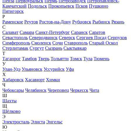
Пенза
Первоуральск
Пермь
Петрозаводск
Петропавловск-
Камчатский
Подольск
Прокопьевск
Псков
Пушкино
Пятигорск
Р
Раменское
Реутов
Ростов-на-Дону
Рубцовск
Рыбинск
Рязань
С
Салават
Самара
Санкт-Петербург
Саранск
Саратов
Севастополь
Северодвинск
Северск
Сергиев Посад
Серпухов
Симферополь
Смоленск
Сочи
Ставрополь
Старый Оскол
Стерлитамак
Сургут
Сызрань
Сыктывкар
Т
Таганрог
Тамбов
Тверь
Тольятти
Томск
Тула
Тюмень
У
Улан-Удэ
Ульяновск
Уссурийск
Уфа
Х
Хабаровск
Хасавюрт
Химки
Ч
Чебоксары
Челябинск
Череповец
Черкесск
Чита
Ш
Шахты
Щ
Щёлково
Э
Электросталь
Элиста
Энгельс
Ю