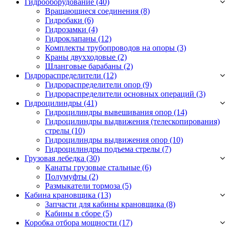
Гидрооборудование (40)
Вращающиеся соединения
(8)
Гидробаки
(6)
Гидрозамки
(4)
Гидроклапаны
(12)
Комплекты трубопроводов на опоры
(3)
Краны двухходовые
(2)
Шланговые барабаны
(2)
Гидрораспределители (12)
Гидрораспределители опор
(9)
Гидрораспределители основных операций
(3)
Гидроцилиндры (41)
Гидроцилиндры вывешивания опор
(14)
Гидроцилиндры выдвижения (телескопирования)
стрелы
(10)
Гидроцилиндры выдвижения опор
(10)
Гидроцилиндры подъема стрелы
(7)
Грузовая лебедка (30)
Канаты грузовые стальные
(6)
Полумуфты
(2)
Размыкатели тормоза
(5)
Кабина крановщика (13)
Запчасти для кабины крановщика
(8)
Кабины в сборе
(5)
Коробка отбора мощности (17)