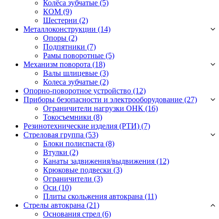
Колёса зубчатые
(5)
КОМ
(9)
Шестерни
(2)
Металлоконструкции (14)
Опоры
(2)
Подпятники
(7)
Рамы поворотные
(5)
Механизм поворота (18)
Валы шлицевые
(3)
Колеса зубчатые
(2)
Опорно-поворотное устройство (12)
Приборы безопасности и электрооборудование (27)
Ограничители нагрузки ОНК
(16)
Токосъемники
(8)
Резинотехнические изделия (РТИ) (7)
Стреловая группа (53)
Блоки полиспаста
(8)
Втулки
(2)
Канаты задвижения/выдвижения
(12)
Крюковые подвески
(3)
Ограничители
(3)
Оси
(10)
Плиты скольжения автокрана
(11)
Стрелы автокрана (21)
Основания стрел
(6)