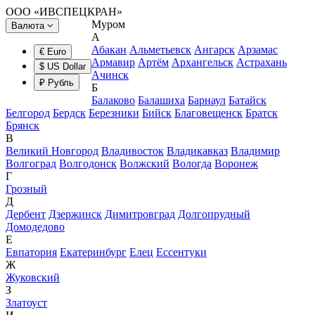
ООО «ИВСПЕЦКРАН»
Муром
Валюта
А
Абакан
Альметьевск
Ангарск
Арзамас
€ Euro
Армавир
Артём
Архангельск
Астрахань
$ US Dollar
Ачинск
₽ Рубль
Б
Балаково
Балашиха
Барнаул
Батайск
Белгород
Бердск
Березники
Бийск
Благовещенск
Братск
Брянск
В
Великий Новгород
Владивосток
Владикавказ
Владимир
Волгоград
Волгодонск
Волжский
Вологда
Воронеж
Г
Грозный
Д
Дербент
Дзержинск
Димитровград
Долгопрудный
Домодедово
Е
Евпатория
Екатеринбург
Елец
Ессентуки
Ж
Жуковский
З
Златоуст