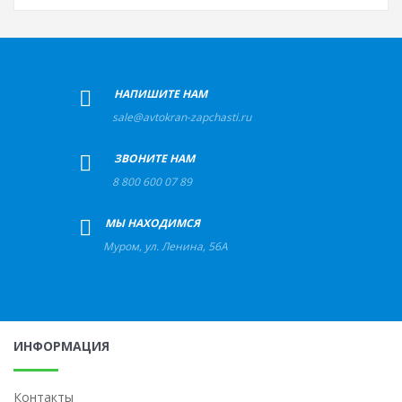
+
НАПИШИТЕ НАМ
sale@avtokran-zapchasti.ru
+
ЗВОНИТЕ НАМ
8 800 600 07 89
+
МЫ НАХОДИМСЯ
Муром
,
ул. Ленина, 56А
ИНФОРМАЦИЯ
Контакты