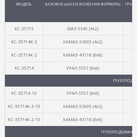
МОДЕЛЬ
БАЗОВОЕ ШАССИ (КОЛЕСНАЯ ФОРМУЛА)
ГРУЗ-
Г
КС-35715
МАЗ-5340 (4х2)
КС-35714К-3
КАМАЗ-53605 (4х2)
КС-35714К-2
КАМАЗ-43118 (6х6)
КС-35714
УРАЛ-5557 (6х6)
ГРУЗОПОДЪЕ
КС-35714-10
УРАЛ-5557 (6х6)
КС-35714К-3-10
КАМАЗ-53605 (4х2)
КС-35714К-2-10
КАМАЗ-43118 (6х6)
ГРУЗОПОДЪЕМНОСТ