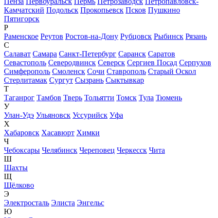
Пенза
Первоуральск
Пермь
Петрозаводск
Петропавловск-
Камчатский
Подольск
Прокопьевск
Псков
Пушкино
Пятигорск
Р
Раменское
Реутов
Ростов-на-Дону
Рубцовск
Рыбинск
Рязань
С
Салават
Самара
Санкт-Петербург
Саранск
Саратов
Севастополь
Северодвинск
Северск
Сергиев Посад
Серпухов
Симферополь
Смоленск
Сочи
Ставрополь
Старый Оскол
Стерлитамак
Сургут
Сызрань
Сыктывкар
Т
Таганрог
Тамбов
Тверь
Тольятти
Томск
Тула
Тюмень
У
Улан-Удэ
Ульяновск
Уссурийск
Уфа
Х
Хабаровск
Хасавюрт
Химки
Ч
Чебоксары
Челябинск
Череповец
Черкесск
Чита
Ш
Шахты
Щ
Щёлково
Э
Электросталь
Элиста
Энгельс
Ю