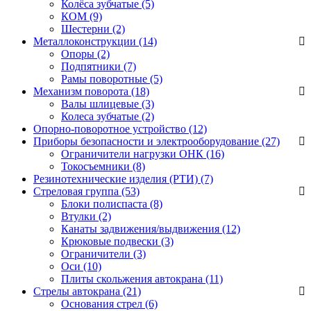
Колёса зубчатые
(5)
КОМ
(9)
Шестерни
(2)
Металлоконструкции (14)
Опоры
(2)
Подпятники
(7)
Рамы поворотные
(5)
Механизм поворота (18)
Валы шлицевые
(3)
Колеса зубчатые
(2)
Опорно-поворотное устройство (12)
Приборы безопасности и электрооборудование (27)
Ограничители нагрузки ОНК
(16)
Токосъемники
(8)
Резинотехнические изделия (РТИ) (7)
Стреловая группа (53)
Блоки полиспаста
(8)
Втулки
(2)
Канаты задвижения/выдвижения
(12)
Крюковые подвески
(3)
Ограничители
(3)
Оси
(10)
Плиты скольжения автокрана
(11)
Стрелы автокрана (21)
Основания стрел
(6)