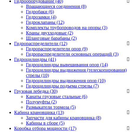
Гидрооборудование (40)
Вращающиеся соединения
(8)
Гидробаки
(6)
Гидрозамки
(4)
Гидроклапаны
(12)
Комплекты трубопроводов на опоры
(3)
Краны двухходовые
(2)
Шланговые барабаны
(2)
Гидрораспределители (12)
Гидрораспределители опор
(9)
Гидрораспределители основных операций
(3)
Гидроцилиндры (41)
Гидроцилиндры вывешивания опор
(14)
Гидроцилиндры выдвижения (телескопирования)
стрелы
(10)
Гидроцилиндры выдвижения опор
(10)
Гидроцилиндры подъема стрелы
(7)
Грузовая лебедка (30)
Канаты грузовые стальные
(6)
Полумуфты
(2)
Размыкатели тормоза
(5)
Кабина крановщика (13)
Запчасти для кабины крановщика
(8)
Кабины в сборе
(5)
Коробка отбора мощности (17)