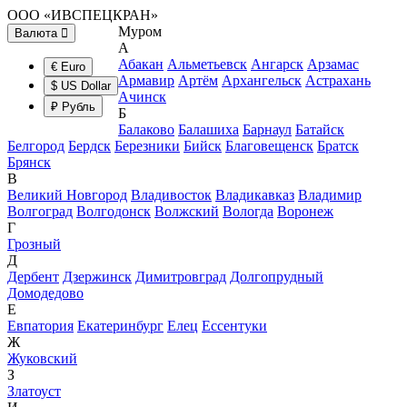
ООО «ИВСПЕЦКРАН»
Муром
Валюта
А
Абакан
Альметьевск
Ангарск
Арзамас
€ Euro
Армавир
Артём
Архангельск
Астрахань
$ US Dollar
Ачинск
₽ Рубль
Б
Балаково
Балашиха
Барнаул
Батайск
Белгород
Бердск
Березники
Бийск
Благовещенск
Братск
Брянск
В
Великий Новгород
Владивосток
Владикавказ
Владимир
Волгоград
Волгодонск
Волжский
Вологда
Воронеж
Г
Грозный
Д
Дербент
Дзержинск
Димитровград
Долгопрудный
Домодедово
Е
Евпатория
Екатеринбург
Елец
Ессентуки
Ж
Жуковский
З
Златоуст