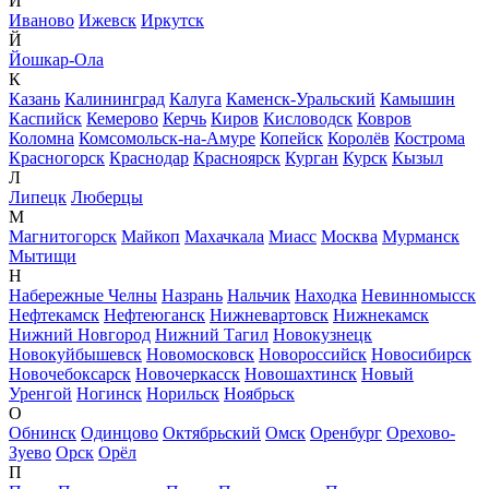
И
Иваново
Ижевск
Иркутск
Й
Йошкар-Ола
К
Казань
Калининград
Калуга
Каменск-Уральский
Камышин
Каспийск
Кемерово
Керчь
Киров
Кисловодск
Ковров
Коломна
Комсомольск-на-Амуре
Копейск
Королёв
Кострома
Красногорск
Краснодар
Красноярск
Курган
Курск
Кызыл
Л
Липецк
Люберцы
М
Магнитогорск
Майкоп
Махачкала
Миасс
Москва
Мурманск
Мытищи
Н
Набережные Челны
Назрань
Нальчик
Находка
Невинномысск
Нефтекамск
Нефтеюганск
Нижневартовск
Нижнекамск
Нижний Новгород
Нижний Тагил
Новокузнецк
Новокуйбышевск
Новомосковск
Новороссийск
Новосибирск
Новочебоксарск
Новочеркасск
Новошахтинск
Новый
Уренгой
Ногинск
Норильск
Ноябрьск
О
Обнинск
Одинцово
Октябрьский
Омск
Оренбург
Орехово-
Зуево
Орск
Орёл
П