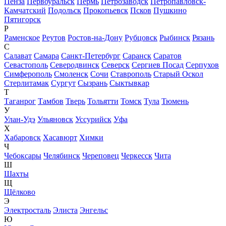
Пенза
Первоуральск
Пермь
Петрозаводск
Петропавловск-
Камчатский
Подольск
Прокопьевск
Псков
Пушкино
Пятигорск
Р
Раменское
Реутов
Ростов-на-Дону
Рубцовск
Рыбинск
Рязань
С
Салават
Самара
Санкт-Петербург
Саранск
Саратов
Севастополь
Северодвинск
Северск
Сергиев Посад
Серпухов
Симферополь
Смоленск
Сочи
Ставрополь
Старый Оскол
Стерлитамак
Сургут
Сызрань
Сыктывкар
Т
Таганрог
Тамбов
Тверь
Тольятти
Томск
Тула
Тюмень
У
Улан-Удэ
Ульяновск
Уссурийск
Уфа
Х
Хабаровск
Хасавюрт
Химки
Ч
Чебоксары
Челябинск
Череповец
Черкесск
Чита
Ш
Шахты
Щ
Щёлково
Э
Электросталь
Элиста
Энгельс
Ю