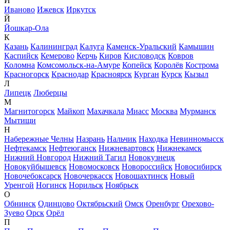
И
Иваново
Ижевск
Иркутск
Й
Йошкар-Ола
К
Казань
Калининград
Калуга
Каменск-Уральский
Камышин
Каспийск
Кемерово
Керчь
Киров
Кисловодск
Ковров
Коломна
Комсомольск-на-Амуре
Копейск
Королёв
Кострома
Красногорск
Краснодар
Красноярск
Курган
Курск
Кызыл
Л
Липецк
Люберцы
М
Магнитогорск
Майкоп
Махачкала
Миасс
Москва
Мурманск
Мытищи
Н
Набережные Челны
Назрань
Нальчик
Находка
Невинномысск
Нефтекамск
Нефтеюганск
Нижневартовск
Нижнекамск
Нижний Новгород
Нижний Тагил
Новокузнецк
Новокуйбышевск
Новомосковск
Новороссийск
Новосибирск
Новочебоксарск
Новочеркасск
Новошахтинск
Новый
Уренгой
Ногинск
Норильск
Ноябрьск
О
Обнинск
Одинцово
Октябрьский
Омск
Оренбург
Орехово-
Зуево
Орск
Орёл
П