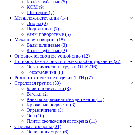
Колёса зубчатые
(5)
КОМ
(9)
Шестерни
(2)
Металлоконструкции (14)
Опоры
(2)
Подпятники
(7)
Рамы поворотные
(5)
Механизм поворота (18)
Валы шлицевые
(3)
Колеса зубчатые
(2)
Опорно-поворотное устройство (12)
Приборы безопасности и электрооборудование (27)
Ограничители нагрузки ОНК
(16)
Токосъемники
(8)
Резинотехнические изделия (РТИ) (7)
Стреловая группа (53)
Блоки полиспаста
(8)
Втулки
(2)
Канаты задвижения/выдвижения
(12)
Крюковые подвески
(3)
Ограничители
(3)
Оси
(10)
Плиты скольжения автокрана
(11)
Стрелы автокрана (21)
Основания стрел
(6)