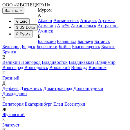
ООО «ИВСПЕЦКРАН»
Муром
Валюта
А
Абакан
Альметьевск
Ангарск
Арзамас
€ Euro
Армавир
Артём
Архангельск
Астрахань
$ US Dollar
Ачинск
₽ Рубль
Б
Балаково
Балашиха
Барнаул
Батайск
Белгород
Бердск
Березники
Бийск
Благовещенск
Братск
Брянск
В
Великий Новгород
Владивосток
Владикавказ
Владимир
Волгоград
Волгодонск
Волжский
Вологда
Воронеж
Г
Грозный
Д
Дербент
Дзержинск
Димитровград
Долгопрудный
Домодедово
Е
Евпатория
Екатеринбург
Елец
Ессентуки
Ж
Жуковский
З
Златоуст