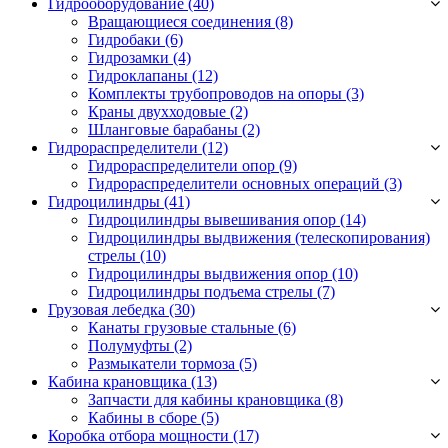
Гидрооборудование (40)
Вращающиеся соединения
(8)
Гидробаки
(6)
Гидрозамки
(4)
Гидроклапаны
(12)
Комплекты трубопроводов на опоры
(3)
Краны двухходовые
(2)
Шланговые барабаны
(2)
Гидрораспределители (12)
Гидрораспределители опор
(9)
Гидрораспределители основных операций
(3)
Гидроцилиндры (41)
Гидроцилиндры вывешивания опор
(14)
Гидроцилиндры выдвижения (телескопирования)
стрелы
(10)
Гидроцилиндры выдвижения опор
(10)
Гидроцилиндры подъема стрелы
(7)
Грузовая лебедка (30)
Канаты грузовые стальные
(6)
Полумуфты
(2)
Размыкатели тормоза
(5)
Кабина крановщика (13)
Запчасти для кабины крановщика
(8)
Кабины в сборе
(5)
Коробка отбора мощности (17)