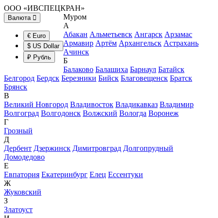
ООО «ИВСПЕЦКРАН»
Муром
Валюта
А
Абакан
Альметьевск
Ангарск
Арзамас
€ Euro
Армавир
Артём
Архангельск
Астрахань
$ US Dollar
Ачинск
₽ Рубль
Б
Балаково
Балашиха
Барнаул
Батайск
Белгород
Бердск
Березники
Бийск
Благовещенск
Братск
Брянск
В
Великий Новгород
Владивосток
Владикавказ
Владимир
Волгоград
Волгодонск
Волжский
Вологда
Воронеж
Г
Грозный
Д
Дербент
Дзержинск
Димитровград
Долгопрудный
Домодедово
Е
Евпатория
Екатеринбург
Елец
Ессентуки
Ж
Жуковский
З
Златоуст