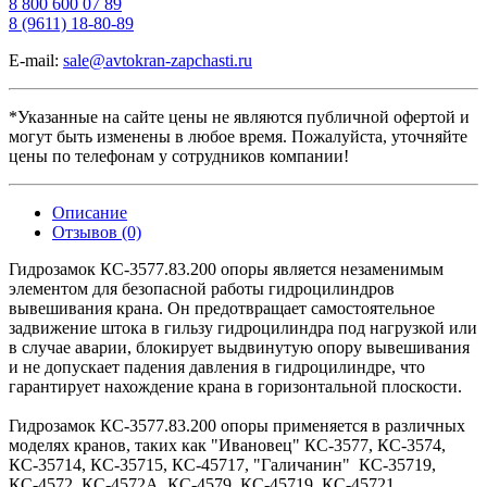
8 800 600 07 89
8 (9611) 18-80-89
E-mail:
sale@avtokran-zapchasti.ru
*Указанные на сайте цены не являются публичной офертой и
могут быть изменены в любое время. Пожалуйста, уточняйте
цены по телефонам у сотрудников компании!
Описание
Отзывов (0)
Гидрозамок КС-3577.83.200 опоры является незаменимым
элементом для безопасной работы гидроцилиндров
вывешивания крана. Он предотвращает самостоятельное
задвижение штока в гильзу гидроцилиндра под нагрузкой или
в случае аварии, блокирует выдвинутую опору вывешивания
и не допускает падения давления в гидроцилиндре, что
гарантирует нахождение крана в горизонтальной плоскости.
Гидрозамок КС-3577.83.200 опоры применяется в различных
моделях кранов, таких как "Ивановец" КС-3577, КС-3574,
КС-35714, КС-35715, КС-45717, "Галичанин" КС-35719,
КС-4572, КС-4572А, КС-4579, КС-45719, КС-45721,