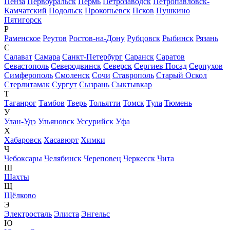
Пенза
Первоуральск
Пермь
Петрозаводск
Петропавловск-
Камчатский
Подольск
Прокопьевск
Псков
Пушкино
Пятигорск
Р
Раменское
Реутов
Ростов-на-Дону
Рубцовск
Рыбинск
Рязань
С
Салават
Самара
Санкт-Петербург
Саранск
Саратов
Севастополь
Северодвинск
Северск
Сергиев Посад
Серпухов
Симферополь
Смоленск
Сочи
Ставрополь
Старый Оскол
Стерлитамак
Сургут
Сызрань
Сыктывкар
Т
Таганрог
Тамбов
Тверь
Тольятти
Томск
Тула
Тюмень
У
Улан-Удэ
Ульяновск
Уссурийск
Уфа
Х
Хабаровск
Хасавюрт
Химки
Ч
Чебоксары
Челябинск
Череповец
Черкесск
Чита
Ш
Шахты
Щ
Щёлково
Э
Электросталь
Элиста
Энгельс
Ю