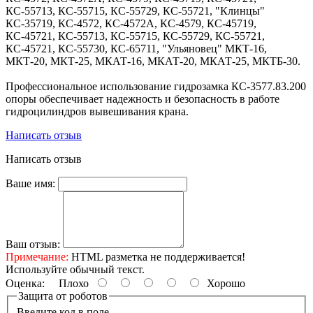
КС-55713, КС-55715, КС-55729, КС-55721, "Клинцы"
КС-35719, КС-4572, КС-4572А, КС-4579, КС-45719,
КС-45721, КС-55713, КС-55715, КС-55729, КС-55721,
КС-45721, КС-55730, КС-65711, "Ульяновец" МКТ-16,
МКТ-20, МКТ-25, МКАТ-16, МКАТ-20, МКАТ-25, МКТБ-30.
Профессиональное использование гидрозамка КС-3577.83.200
опоры обеспечивает надежность и безопасность в работе
гидроцилиндров вывешивания крана.
Написать отзыв
Написать отзыв
Ваше имя:
Ваш отзыв:
Примечание:
HTML разметка не поддерживается!
Используйте обычный текст.
Оценка:
Плохо
Хорошо
Защита от роботов
Введите код в поле