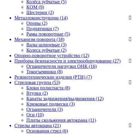
Колёса зубчатые
(5)
КОМ
(9)
Шестерни
(2)
Металлоконструкции (14)
Опоры
(2)
Подпятники
(7)
Рамы поворотные
(5)
Механизм поворота (18)
Валы шлицевые
(3)
Колеса зубчатые
(2)
Опорно-поворотное устройство (12)
Приборы безопасности и электрооборудование (27)
Ограничители нагрузки ОНК
(16)
Токосъемники
(8)
Резинотехнические изделия (РТИ) (7)
Стреловая группа (53)
Блоки полиспаста
(8)
Втулки
(2)
Канаты задвижения/выдвижения
(12)
Крюковые подвески
(3)
Ограничители
(3)
Оси
(10)
Плиты скольжения автокрана
(11)
Стрелы автокрана (21)
Основания стрел
(6)