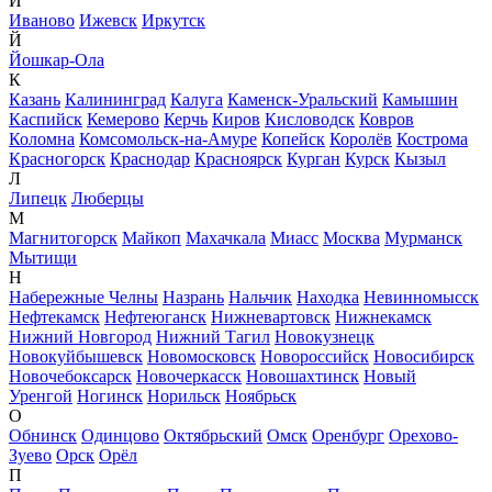
И
Иваново
Ижевск
Иркутск
Й
Йошкар-Ола
К
Казань
Калининград
Калуга
Каменск-Уральский
Камышин
Каспийск
Кемерово
Керчь
Киров
Кисловодск
Ковров
Коломна
Комсомольск-на-Амуре
Копейск
Королёв
Кострома
Красногорск
Краснодар
Красноярск
Курган
Курск
Кызыл
Л
Липецк
Люберцы
М
Магнитогорск
Майкоп
Махачкала
Миасс
Москва
Мурманск
Мытищи
Н
Набережные Челны
Назрань
Нальчик
Находка
Невинномысск
Нефтекамск
Нефтеюганск
Нижневартовск
Нижнекамск
Нижний Новгород
Нижний Тагил
Новокузнецк
Новокуйбышевск
Новомосковск
Новороссийск
Новосибирск
Новочебоксарск
Новочеркасск
Новошахтинск
Новый
Уренгой
Ногинск
Норильск
Ноябрьск
О
Обнинск
Одинцово
Октябрьский
Омск
Оренбург
Орехово-
Зуево
Орск
Орёл
П