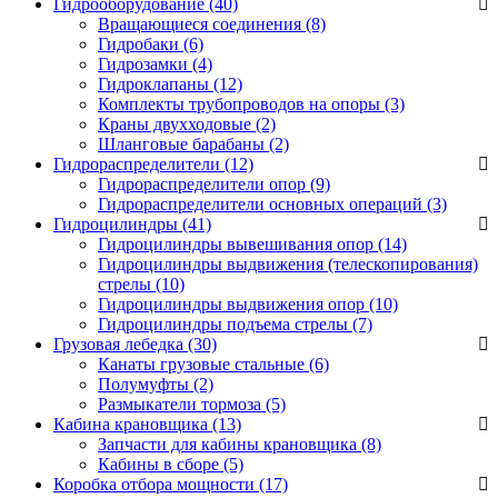
Гидрооборудование (40)
Вращающиеся соединения
(8)
Гидробаки
(6)
Гидрозамки
(4)
Гидроклапаны
(12)
Комплекты трубопроводов на опоры
(3)
Краны двухходовые
(2)
Шланговые барабаны
(2)
Гидрораспределители (12)
Гидрораспределители опор
(9)
Гидрораспределители основных операций
(3)
Гидроцилиндры (41)
Гидроцилиндры вывешивания опор
(14)
Гидроцилиндры выдвижения (телескопирования)
стрелы
(10)
Гидроцилиндры выдвижения опор
(10)
Гидроцилиндры подъема стрелы
(7)
Грузовая лебедка (30)
Канаты грузовые стальные
(6)
Полумуфты
(2)
Размыкатели тормоза
(5)
Кабина крановщика (13)
Запчасти для кабины крановщика
(8)
Кабины в сборе
(5)
Коробка отбора мощности (17)