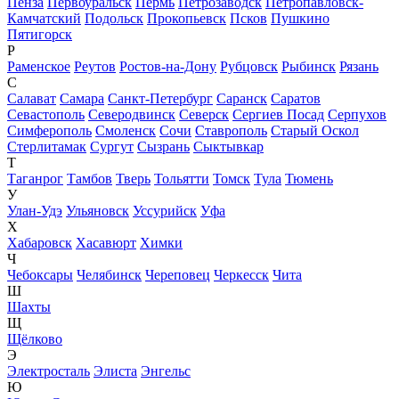
Пенза
Первоуральск
Пермь
Петрозаводск
Петропавловск-
Камчатский
Подольск
Прокопьевск
Псков
Пушкино
Пятигорск
Р
Раменское
Реутов
Ростов-на-Дону
Рубцовск
Рыбинск
Рязань
С
Салават
Самара
Санкт-Петербург
Саранск
Саратов
Севастополь
Северодвинск
Северск
Сергиев Посад
Серпухов
Симферополь
Смоленск
Сочи
Ставрополь
Старый Оскол
Стерлитамак
Сургут
Сызрань
Сыктывкар
Т
Таганрог
Тамбов
Тверь
Тольятти
Томск
Тула
Тюмень
У
Улан-Удэ
Ульяновск
Уссурийск
Уфа
Х
Хабаровск
Хасавюрт
Химки
Ч
Чебоксары
Челябинск
Череповец
Черкесск
Чита
Ш
Шахты
Щ
Щёлково
Э
Электросталь
Элиста
Энгельс
Ю