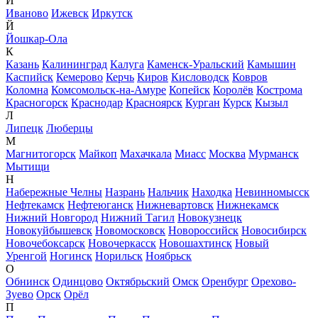
И
Иваново
Ижевск
Иркутск
Й
Йошкар-Ола
К
Казань
Калининград
Калуга
Каменск-Уральский
Камышин
Каспийск
Кемерово
Керчь
Киров
Кисловодск
Ковров
Коломна
Комсомольск-на-Амуре
Копейск
Королёв
Кострома
Красногорск
Краснодар
Красноярск
Курган
Курск
Кызыл
Л
Липецк
Люберцы
М
Магнитогорск
Майкоп
Махачкала
Миасс
Москва
Мурманск
Мытищи
Н
Набережные Челны
Назрань
Нальчик
Находка
Невинномысск
Нефтекамск
Нефтеюганск
Нижневартовск
Нижнекамск
Нижний Новгород
Нижний Тагил
Новокузнецк
Новокуйбышевск
Новомосковск
Новороссийск
Новосибирск
Новочебоксарск
Новочеркасск
Новошахтинск
Новый
Уренгой
Ногинск
Норильск
Ноябрьск
О
Обнинск
Одинцово
Октябрьский
Омск
Оренбург
Орехово-
Зуево
Орск
Орёл
П