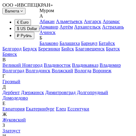
ООО «ИВСПЕЦКРАН»
Муром
Валюта
А
Абакан
Альметьевск
Ангарск
Арзамас
€ Euro
Армавир
Артём
Архангельск
Астрахань
$ US Dollar
Ачинск
₽ Рубль
Б
Балаково
Балашиха
Барнаул
Батайск
Белгород
Бердск
Березники
Бийск
Благовещенск
Братск
Брянск
В
Великий Новгород
Владивосток
Владикавказ
Владимир
Волгоград
Волгодонск
Волжский
Вологда
Воронеж
Г
Грозный
Д
Дербент
Дзержинск
Димитровград
Долгопрудный
Домодедово
Е
Евпатория
Екатеринбург
Елец
Ессентуки
Ж
Жуковский
З
Златоуст