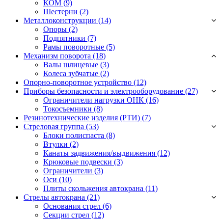
КОМ
(9)
Шестерни
(2)
Металлоконструкции (14)
Опоры
(2)
Подпятники
(7)
Рамы поворотные
(5)
Механизм поворота (18)
Валы шлицевые
(3)
Колеса зубчатые
(2)
Опорно-поворотное устройство (12)
Приборы безопасности и электрооборудование (27)
Ограничители нагрузки ОНК
(16)
Токосъемники
(8)
Резинотехнические изделия (РТИ) (7)
Стреловая группа (53)
Блоки полиспаста
(8)
Втулки
(2)
Канаты задвижения/выдвижения
(12)
Крюковые подвески
(3)
Ограничители
(3)
Оси
(10)
Плиты скольжения автокрана
(11)
Стрелы автокрана (21)
Основания стрел
(6)
Секции стрел
(12)