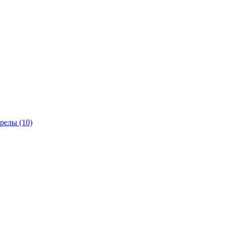
трелы
(10)