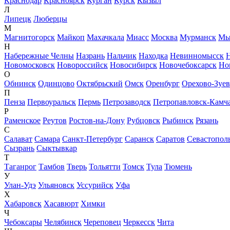
Краснодар
Красноярск
Курган
Курск
Кызыл
Л
Липецк
Люберцы
М
Магнитогорск
Майкоп
Махачкала
Миасс
Москва
Мурманск
Мы
Н
Набережные Челны
Назрань
Нальчик
Находка
Невинномысск
Новомосковск
Новороссийск
Новосибирск
Новочебоксарск
Но
О
Обнинск
Одинцово
Октябрьский
Омск
Оренбург
Орехово-Зуе
П
Пенза
Первоуральск
Пермь
Петрозаводск
Петропавловск-Камч
Р
Раменское
Реутов
Ростов-на-Дону
Рубцовск
Рыбинск
Рязань
С
Салават
Самара
Санкт-Петербург
Саранск
Саратов
Севастопол
Сызрань
Сыктывкар
Т
Таганрог
Тамбов
Тверь
Тольятти
Томск
Тула
Тюмень
У
Улан-Удэ
Ульяновск
Уссурийск
Уфа
Х
Хабаровск
Хасавюрт
Химки
Ч
Чебоксары
Челябинск
Череповец
Черкесск
Чита