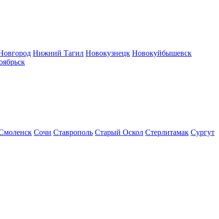
Новгород
Нижний Тагил
Новокузнецк
Новокуйбышевск
оябрьск
Смоленск
Сочи
Ставрополь
Старый Оскол
Стерлитамак
Сургут