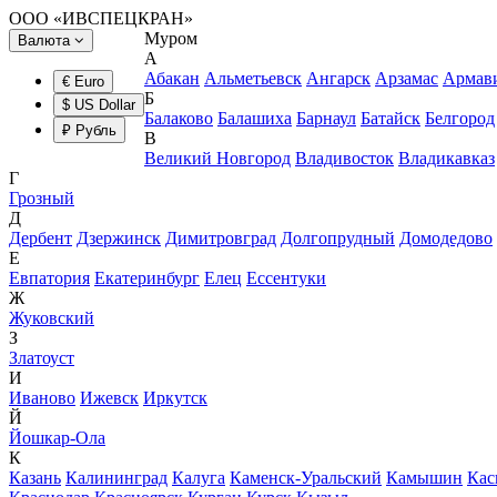
ООО «ИВСПЕЦКРАН»
Муром
Валюта
А
Абакан
Альметьевск
Ангарск
Арзамас
Армав
€ Euro
Б
$ US Dollar
Балаково
Балашиха
Барнаул
Батайск
Белгород
₽ Рубль
В
Великий Новгород
Владивосток
Владикавказ
Г
Грозный
Д
Дербент
Дзержинск
Димитровград
Долгопрудный
Домодедово
Е
Евпатория
Екатеринбург
Елец
Ессентуки
Ж
Жуковский
З
Златоуст
И
Иваново
Ижевск
Иркутск
Й
Йошкар-Ола
К
Казань
Калининград
Калуга
Каменск-Уральский
Камышин
Кас