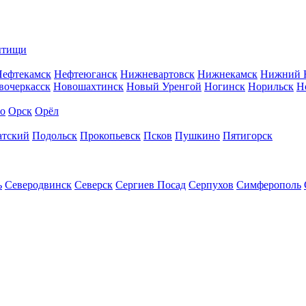
тищи
Нефтекамск
Нефтеюганск
Нижневартовск
Нижнекамск
Нижний 
вочеркасск
Новошахтинск
Новый Уренгой
Ногинск
Норильск
Н
во
Орск
Орёл
атский
Подольск
Прокопьевск
Псков
Пушкино
Пятигорск
ь
Северодвинск
Северск
Сергиев Посад
Серпухов
Симферополь