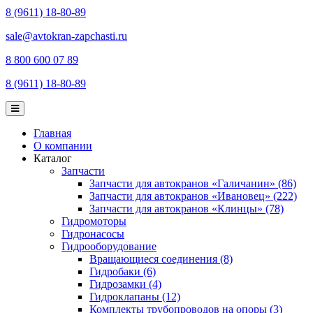
8 (9611) 18-80-89
sale@avtokran-zapchasti.ru
8 800 600 07 89
8 (9611) 18-80-89
Главная
О компании
Каталог
Запчасти
Запчасти для автокранов «Галичанин» (86)
Запчасти для автокранов «Ивановец» (222)
Запчасти для автокранов «Клинцы» (78)
Гидромоторы
Гидронасосы
Гидрооборудование
Вращающиеся соединения (8)
Гидробаки (6)
Гидрозамки (4)
Гидроклапаны (12)
Комплекты трубопроводов на опоры (3)