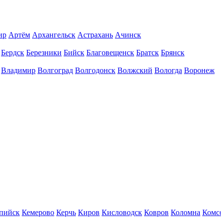
ир
Артём
Архангельск
Астрахань
Ачинск
Бердск
Березники
Бийск
Благовещенск
Братск
Брянск
Владимир
Волгоград
Волгодонск
Волжский
Вологда
Воронеж
пийск
Кемерово
Керчь
Киров
Кисловодск
Ковров
Коломна
Комс