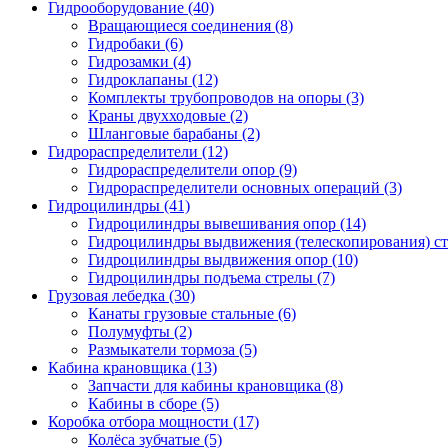
Гидрооборудование (40)
Вращающиеся соединения
(8)
Гидробаки
(6)
Гидрозамки
(4)
Гидроклапаны
(12)
Комплекты трубопроводов на опоры
(3)
Краны двухходовые
(2)
Шланговые барабаны
(2)
Гидрораспределители (12)
Гидрораспределители опор
(9)
Гидрораспределители основных операций
(3)
Гидроцилиндры (41)
Гидроцилиндры вывешивания опор
(14)
Гидроцилиндры выдвижения (телескопирования) с
Гидроцилиндры выдвижения опор
(10)
Гидроцилиндры подъема стрелы
(7)
Грузовая лебедка (30)
Канаты грузовые стальные
(6)
Полумуфты
(2)
Размыкатели тормоза
(5)
Кабина крановщика (13)
Запчасти для кабины крановщика
(8)
Кабины в сборе
(5)
Коробка отбора мощности (17)
Колёса зубчатые
(5)